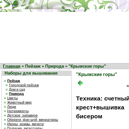
Главная
» Пейзаж » Природа » "Крымские горы"
Наборы для вышивания
"Крымские горы"
Пейзаж
Городской пейзаж
к
Дом и сад
Природа
Техника: счетны
Цветы
Животный мир
крест+вышивка
Люди
Натюрморты
бисером
Детское, забавное
Обереги, фэн-шуй, миниатюры
Иконы, храмы, мечети
Подушки, аксессуары