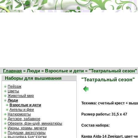
Главная
» Люди » Взрослые и дети » "Театральный сезон"
Наборы для вышивания
"Театральный сезон"
Пейзаж
Цветы
Животный мир
Люди
Техника: счетный крест + выш
Взрослые и дети
Ангелы и феи
Натюрморты
Размер работы: 31,5 х 47
Детское, забавное
Обереги, фэн-шуй, миниатюры
Состав набора:
Иконы, храмы, мечети
Подушки, аксессуары
Канва Aida-14 Zweigart, цвет 
ВЫШИВКА БИСЕРОМ