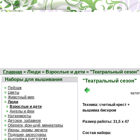
Главная
» Люди » Взрослые и дети » "Театральный сезон"
Наборы для вышивания
"Театральный сезон"
Пейзаж
Цветы
кате
Животный мир
Люди
Техника: счетный крест +
Взрослые и дети
вышивка бисером
Ангелы и феи
Натюрморты
Детское, забавное
Размер работы: 31,5 х 47
Обереги, фэн-шуй, миниатюры
Иконы, храмы, мечети
Состав набора:
Подушки, аксессуары
ВЫШИВКА БИСЕРОМ