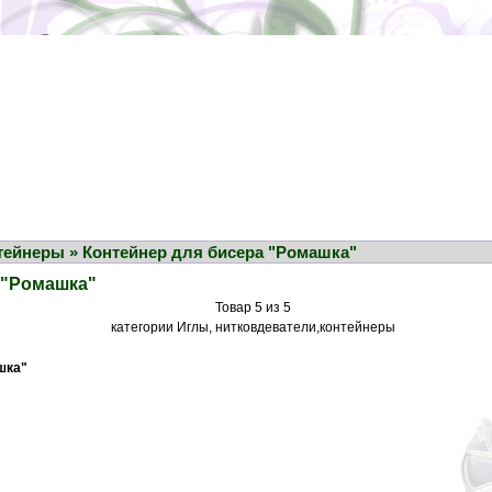
йнеры » Контейнер для бисера "Ромашка"
 "Ромашка"
Товар 5 из 5
категории Иглы, нитковдеватели,контейнеры
шка"