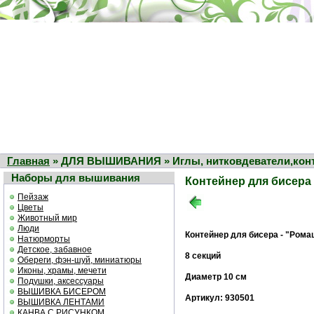
Главная
» ДЛЯ ВЫШИВАНИЯ » Иглы, нитковдеватели,конте
Наборы для вышивания
Контейнер для бисера
Пейзаж
Цветы
Животный мир
Люди
Контейнер для бисера - "Рома
Натюрморты
Детское, забавное
8 секций
Обереги, фэн-шуй, миниатюры
Иконы, храмы, мечети
Диаметр 10 см
Подушки, аксессуары
ВЫШИВКА БИСЕРОМ
Артикул: 930501
ВЫШИВКА ЛЕНТАМИ
КАНВА С РИСУНКОМ