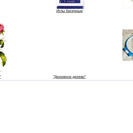
Иглы бисерные
"
"Денежное дерево"