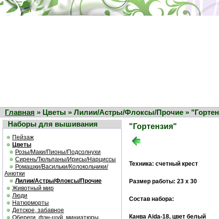
Главная
» Цветы » Лилии/Астры/Флоксы/Прочие » "Гортен
Наборы для вышивания
"Гортензия"
Пейзаж
Цветы
Розы/Маки/Пионы/Подсолнухи
Сирень/Тюльпаны/Ирисы/Нарциссы
Техника: счетный крест
Ромашки/Васильки/Колокольчики/
Анютки
Лилии/Астры/Флоксы/Прочие
Размер работы: 23 х 30
Животный мир
Люди
Состав набора:
Натюрморты
Детское, забавное
Канва Aida-18, цвет белый
Обереги, фэн-шуй, миниатюры