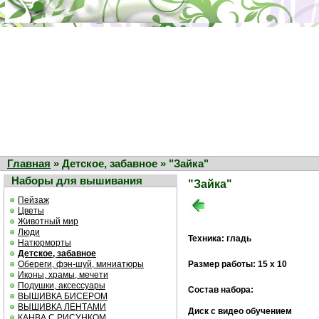
Главная
» Детское, забавное » "Зайка"
Наборы для вышивания
"Зайка"
Пейзаж
Цветы
Животный мир
Люди
Техника: гладь
Натюрморты
Детское, забавное
Обереги, фэн-шуй, миниатюры
Размер работы: 15 х 10
Иконы, храмы, мечети
Подушки, аксессуары
Состав набора:
ВЫШИВКА БИСЕРОМ
ВЫШИВКА ЛЕНТАМИ
Диск с видео обучением
КАНВА С РИСУНКОМ