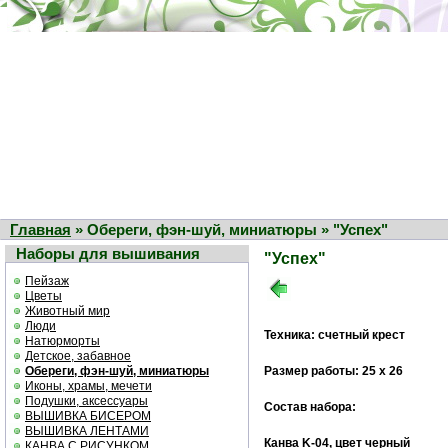
Главная
» Обереги, фэн-шуй, миниатюры » "Успех"
Наборы для вышивания
"Успех"
Пейзаж
Цветы
Животный мир
Люди
Техника: счетный крест
Натюрморты
Детское, забавное
Обереги, фэн-шуй, миниатюры
Размер работы: 25 х 26
Иконы, храмы, мечети
Подушки, аксессуары
Состав набора:
ВЫШИВКА БИСЕРОМ
ВЫШИВКА ЛЕНТАМИ
Канва K-04, цвет черный
КАНВА С РИСУНКОМ