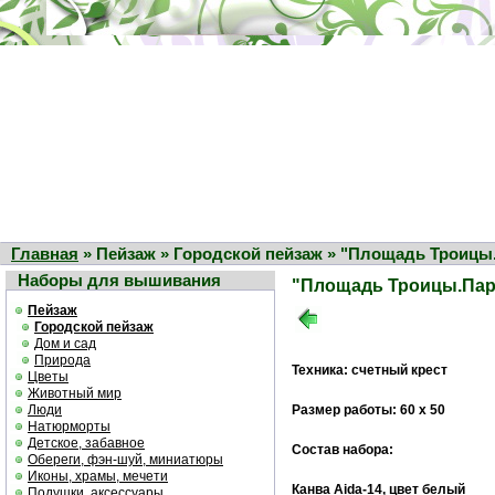
Главная
» Пейзаж » Городской пейзаж » "Площадь Троицы
Наборы для вышивания
"Площадь Троицы.Па
Пейзаж
Городской пейзаж
Дом и сад
Природа
Техника: счетный крест
Цветы
Животный мир
Люди
Размер работы: 60 х 50
Натюрморты
Детское, забавное
Состав набора:
Обереги, фэн-шуй, миниатюры
Иконы, храмы, мечети
Канва Aida-14, цвет белый
Подушки, аксессуары