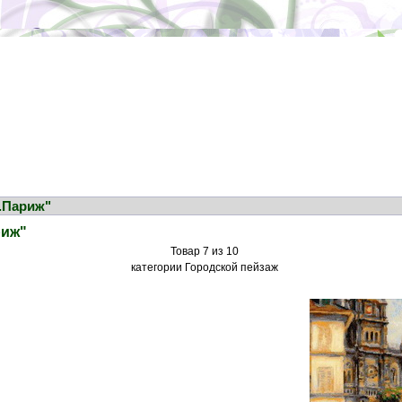
.Париж"
риж"
Товар 7 из 10
категории Городской пейзаж