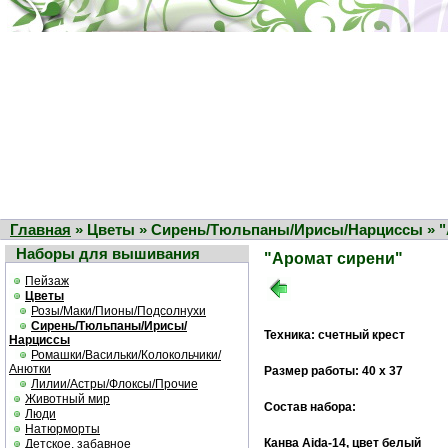
Главная
» Цветы » Сирень/Тюльпаны/Ирисы/Нарциссы » "
Наборы для вышивания
"Аромат сирени"
Пейзаж
Цветы
Розы/Маки/Пионы/Подсолнухи
Сирень/Тюльпаны/Ирисы/
Техника: счетный крест
Нарциссы
Ромашки/Васильки/Колокольчики/
Анютки
Размер работы: 40 х 37
Лилии/Астры/Флоксы/Прочие
Животный мир
Состав набора:
Люди
Натюрморты
Канва Aida-14, цвет белый
Детское, забавное