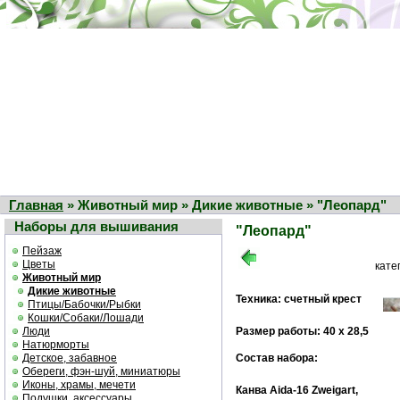
Главная
» Животный мир » Дикие животные » "Леопард"
Наборы для вышивания
"Леопард"
Пейзаж
Цветы
кате
Животный мир
Дикие животные
Техника: счетный крест
Птицы/Бабочки/Рыбки
Кошки/Собаки/Лошади
Люди
Размер работы: 40 х 28,5
Натюрморты
Детское, забавное
Состав набора:
Обереги, фэн-шуй, миниатюры
Иконы, храмы, мечети
Канва Aida-16 Zweigart,
Подушки, аксессуары