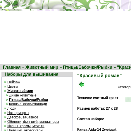
Главная
» Животный мир » Птицы/Бабочки/Рыбки » "Крас
Наборы для вышивания
"Красивый роман"
Пейзаж
Цветы
катего
Животный мир
Дикие животные
Техника: счетный крест
Птицы/Бабочки/Рыбки
Кошки/Собаки/Лошади
Люди
Размер работы: 27 х 28
Натюрморты
Детское, забавное
Состав набора:
Обереги, фэн-шуй, миниатюры
Иконы, храмы, мечети
Канва Aida-14 Zweigart,
Подушки, аксессуары