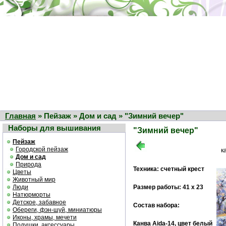
Главная
» Пейзаж » Дом и сад » "Зимний вечер"
Наборы для вышивания
"Зимний вечер"
Пейзаж
Городской пейзаж
к
Дом и сад
Природа
Техника: счетный крест
Цветы
Животный мир
Люди
Размер работы: 41 х 23
Натюрморты
Детское, забавное
Состав набора:
Обереги, фэн-шуй, миниатюры
Иконы, храмы, мечети
Канва Aida-14, цвет белый
Подушки, аксессуары