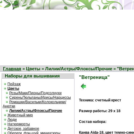
Главная
» Цветы » Лилии/Астры/Флоксы/Прочие » "Ветре
Наборы для вышивания
"Ветреница"
Пейзаж
Цветы
Розы/Маки/Пионы/Подсолнухи
Сирень/Тюльпаны/Ирисы/Нарциссы
Техника: счетный крест
Ромашки/Васильки/Колокольчики/
Анютки
Лилии/Астры/Флоксы/Прочие
Размер работы: 29 х 18
Животный мир
Люди
Состав набора:
Натюрморты
Детское, забавное
Канва Aida-18, цвет темно-син
Обереги, фэн-шуй, миниатюры