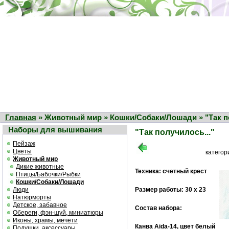
Главная
» Животный мир » Кошки/Собаки/Лошади » "Так по
Наборы для вышивания
"Так получилось..."
Пейзаж
Цветы
категор
Животный мир
Дикие животные
Техника: счетный крест
Птицы/Бабочки/Рыбки
Кошки/Собаки/Лошади
Люди
Размер работы: 30 х 23
Натюрморты
Детское, забавное
Состав набора:
Обереги, фэн-шуй, миниатюры
Иконы, храмы, мечети
Канва Aida-14, цвет белый
Подушки, аксессуары