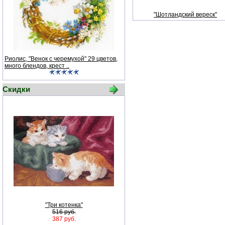
"Шотландский вереск"
Риолис, "Венок с черемухой" 29 цветов,
много блендов, крест ..
Скидки
"Три котенка"
516 руб.
387 руб.