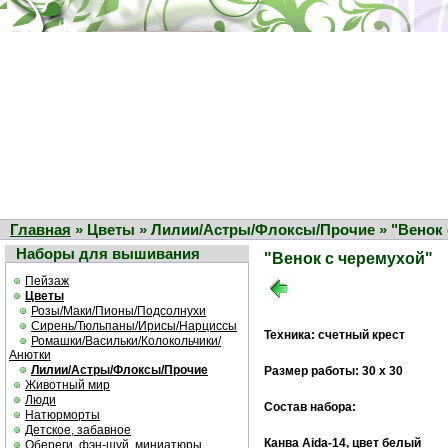
Главная
» Цветы » Лилии/Астры/Флоксы/Прочие » "Венок 
Наборы для вышивания
"Венок с черемухой"
Пейзаж
Цветы
Розы/Маки/Пионы/Подсолнухи
Сирень/Тюльпаны/Ирисы/Нарциссы
Техника: счетный крест
Ромашки/Васильки/Колокольчики/
Анютки
Лилии/Астры/Флоксы/Прочие
Размер работы: 30 х 30
Животный мир
Люди
Состав набора:
Натюрморты
Детское, забавное
Канва Aida-14, цвет белый
Обереги, фэн-шуй, миниатюры