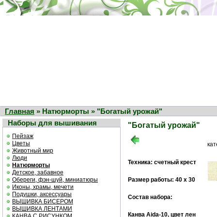
Главная
» Натюрморты » "Богатый урожай"
Наборы для вышивания
"Богатый урожай"
Пейзаж
Цветы
ка
Животный мир
Люди
Техника: счетный крест
Натюрморты
Детское, забавное
Обереги, фэн-шуй, миниатюры
Размер работы: 40 х 30
Иконы, храмы, мечети
Подушки, аксессуары
Состав набора:
ВЫШИВКА БИСЕРОМ
ВЫШИВКА ЛЕНТАМИ
Канва Aida-10, цвет лен
КАНВА С РИСУНКОМ