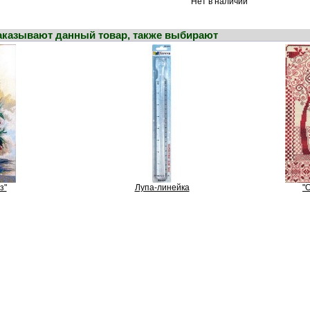
Нет в наличии
заказывают данный товар, также выбирают
з"
Лупа-линейка
"