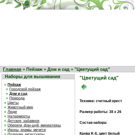
Главная
» Пейзаж » Дом и сад » "Цветущий сад"
Наборы для вышивания
"Цветущий сад"
Пейзаж
Городской пейзаж
Дом и сад
Природа
Техника: счетный крест
Цветы
Животный мир
Люди
Размер работы: 38 х 26
Натюрморты
Детское, забавное
Состав набора:
Обереги, фэн-шуй, миниатюры
Иконы, храмы, мечети
Канва K-6, цвет белый
Подушки, аксессуары