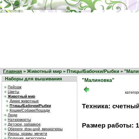
Главная
» Животный мир » Птицы/Бабочки/Рыбки » "Мали
Наборы для вышивания
"Малиновка"
Пейзаж
Цветы
катего
Животный мир
Дикие животные
Техника: счетный
Птицы/Бабочки/Рыбки
Кошки/Собаки/Лошади
Люди
Натюрморты
Размер работы: 1
Детское, забавное
Обереги, фэн-шуй, миниатюры
Иконы, храмы, мечети
Подушки, аксессуары