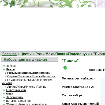
Главная
» Цветы » Розы/Маки/Пионы/Подсолнухи » "Пион
Наборы для вышивания
"Пионы"
Пейзаж
Цветы
категории 
Розы/Маки/Пионы/Подсолнухи
Сирень/Тюльпаны/Ирисы/Нарциссы
Техника: счетный крест
Ромашки/Васильки/Колокольчики/
Анютки
Лилии/Астры/Флоксы/Прочие
Размер работы: 32 х 28
Животный мир
Люди
Состав набора:
Натюрморты
Детское, забавное
Канва Aida-16, цвет белый
Обереги, фэн-шуй, миниатюры