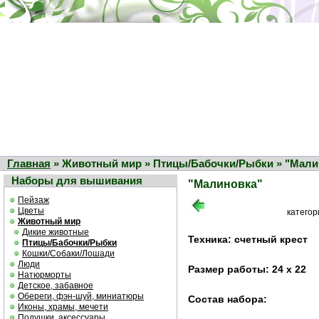
Главная
» Животный мир » Птицы/Бабочки/Рыбки » "Мали
Наборы для вышивания
"Малиновка"
Пейзаж
Цветы
катего
Животный мир
Дикие животные
Техника: счетный крест
Птицы/Бабочки/Рыбки
Кошки/Собаки/Лошади
Люди
Размер работы: 24 х 22
Натюрморты
Детское, забавное
Обереги, фэн-шуй, миниатюры
Состав набора:
Иконы, храмы, мечети
Подушки, аксессуары