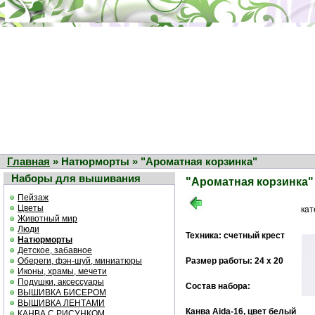
Главная
» Натюрморты » "Ароматная корзинка"
Наборы для вышивания
"Ароматная корзинка"
Пейзаж
Цветы
ка
Животный мир
Люди
Техника: счетный крест
Натюрморты
Детское, забавное
Обереги, фэн-шуй, миниатюры
Размер работы: 24 х 20
Иконы, храмы, мечети
Подушки, аксессуары
Состав набора:
ВЫШИВКА БИСЕРОМ
ВЫШИВКА ЛЕНТАМИ
Канва Aida-16, цвет белый
КАНВА С РИСУНКОМ