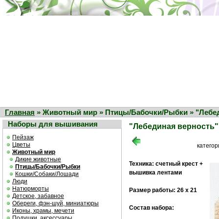
Главная
» Животный мир » Птицы/Бабочки/Рыбки » "Лебе
Наборы для вышивания
"Лебединая верность"
Пейзаж
Цветы
катего
Животный мир
Дикие животные
Техника: счетный крест +
Птицы/Бабочки/Рыбки
вышивка лентами
Кошки/Собаки/Лошади
Люди
Натюрморты
Размер работы: 26 х 21
Детское, забавное
Обереги, фэн-шуй, миниатюры
Состав набора:
Иконы, храмы, мечети
Подушки, аксессуары