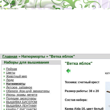
Главная
» Натюрморты » "Ветка яблок"
Наборы для вышивания
"Ветка яблок"
Пейзаж
Цветы
ка
Животный мир
Люди
Техника: счетный крест
Натюрморты
Детское, забавное
Обереги, фэн-шуй, миниатюры
Размер работы: 38 х 20
Иконы, храмы, мечети
Подушки, аксессуары
Состав набора:
ВЫШИВКА БИСЕРОМ
ВЫШИВКА ЛЕНТАМИ
Канва Aida-16, цвет белый
КАНВА С РИСУНКОМ