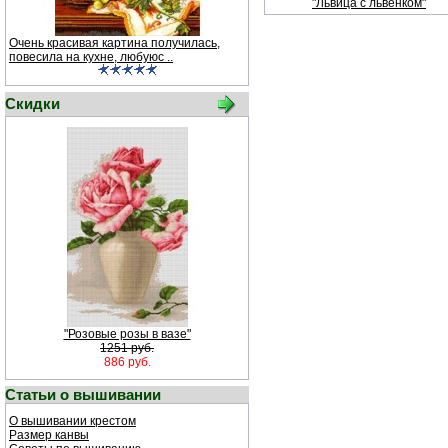
"Львица с львенком"
Очень красивая картина получилась,
повесила на кухне, любуюс ..
Скидки
"Розовые розы в вазе"
1251 руб.
886 руб.
Статьи о вышивании
О вышивании крестом
Размер канвы