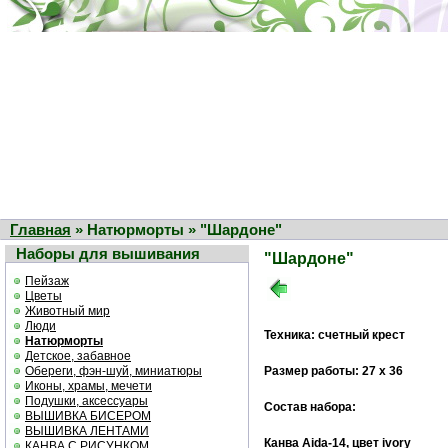
Главная
» Натюрморты » "Шардоне"
Наборы для вышивания
"Шардоне"
Пейзаж
Цветы
Животный мир
Люди
Техника: счетный крест
Натюрморты
Детское, забавное
Обереги, фэн-шуй, миниатюры
Размер работы: 27 х 36
Иконы, храмы, мечети
Подушки, аксессуары
Состав набора:
ВЫШИВКА БИСЕРОМ
ВЫШИВКА ЛЕНТАМИ
Канва Aida-14, цвет ivory
КАНВА С РИСУНКОМ