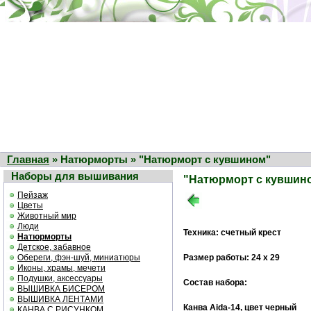
Главная
» Натюрморты » "Натюрморт с кувшином"
Наборы для вышивания
"Натюрморт с кувшин
Пейзаж
Цветы
Животный мир
Люди
Техника: счетный крест
Натюрморты
Детское, забавное
Обереги, фэн-шуй, миниатюры
Размер работы: 24 х 29
Иконы, храмы, мечети
Подушки, аксессуары
Состав набора:
ВЫШИВКА БИСЕРОМ
ВЫШИВКА ЛЕНТАМИ
Канва Aida-14, цвет черный
КАНВА С РИСУНКОМ