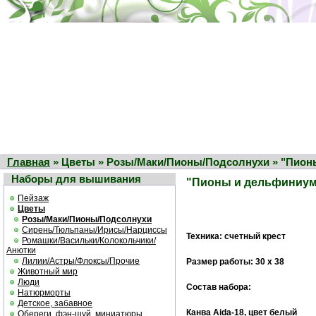
Главная
» Цветы » Розы/Маки/Пионы/Подсолнухи » "Пио
Наборы для вышивания
"Пионы и дельфиниу
Пейзаж
Цветы
Розы/Маки/Пионы/Подсолнухи
Сирень/Тюльпаны/Ирисы/Нарциссы
Техника: счетный крест
Ромашки/Васильки/Колокольчики/
Анютки
Лилии/Астры/Флоксы/Прочие
Размер работы: 30 х 38
Животный мир
Люди
Состав набора:
Натюрморты
Детское, забавное
Канва Aida-18, цвет белый
Обереги, фэн-шуй, миниатюры