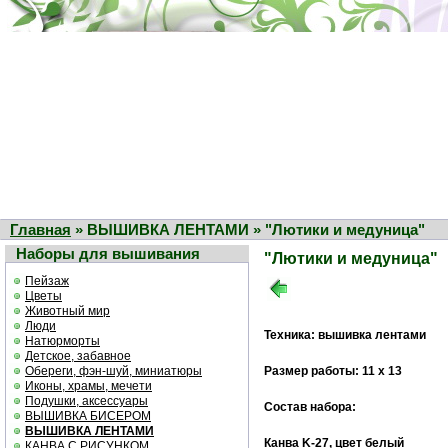
Главная
» ВЫШИВКА ЛЕНТАМИ » "Лютики и медуница"
Наборы для вышивания
"Лютики и медуница"
Пейзаж
Цветы
Животный мир
Люди
Техника: вышивка лентами
Натюрморты
Детское, забавное
Обереги, фэн-шуй, миниатюры
Размер работы: 11 х 13
Иконы, храмы, мечети
Подушки, аксессуары
Состав набора:
ВЫШИВКА БИСЕРОМ
ВЫШИВКА ЛЕНТАМИ
Канва K-27, цвет белый
КАНВА С РИСУНКОМ