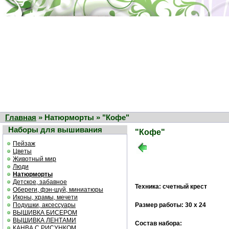
Главная
» Натюрморты » "Кофе"
Наборы для вышивания
"Кофе"
Пейзаж
Цветы
Животный мир
Люди
Натюрморты
Детское, забавное
Техника: счетный крест
Обереги, фэн-шуй, миниатюры
Иконы, храмы, мечети
Подушки, аксессуары
Размер работы: 30 х 24
ВЫШИВКА БИСЕРОМ
ВЫШИВКА ЛЕНТАМИ
Состав набора:
КАНВА С РИСУНКОМ