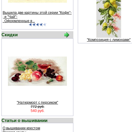
Вышила две картины этой серии "Кофе"-
; и "Чай"-
. Оформленные в ..
Скидки
"Композиция с лимонами"
"Натюрморт с персиком"
772 руб.
540 руб.
Статьи о вышивании
О вышивании крестом