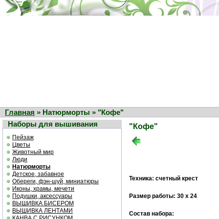
Главная
» Натюрморты » "Кофе"
Наборы для вышивания
"Кофе"
Пейзаж
Цветы
Животный мир
Люди
Натюрморты
Детское, забавное
Техника: счетный крест
Обереги, фэн-шуй, миниатюры
Иконы, храмы, мечети
Подушки, аксессуары
Размер работы: 30 х 24
ВЫШИВКА БИСЕРОМ
ВЫШИВКА ЛЕНТАМИ
Состав набора:
КАНВА С РИСУНКОМ