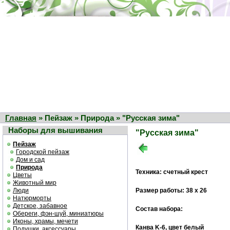
Главная
» Пейзаж » Природа » "Русская зима"
Наборы для вышивания
"Русская зима"
Пейзаж
Городской пейзаж
Дом и сад
Природа
Техника: счетный крест
Цветы
Животный мир
Люди
Размер работы: 38 х 26
Натюрморты
Детское, забавное
Состав набора:
Обереги, фэн-шуй, миниатюры
Иконы, храмы, мечети
Канва K-6, цвет белый
Подушки, аксессуары