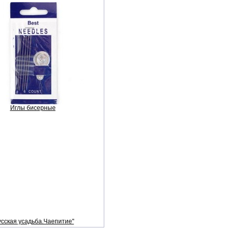
Иглы бисерные
усская усадьба.Чаепитие"