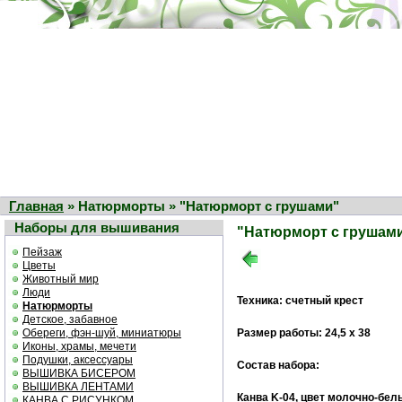
Главная
» Натюрморты » "Натюрморт с грушами"
Наборы для вышивания
"Натюрморт с грушам
Пейзаж
Цветы
Животный мир
Люди
Техника: счетный крест
Натюрморты
Детское, забавное
Обереги, фэн-шуй, миниатюры
Размер работы: 24,5 х 38
Иконы, храмы, мечети
Подушки, аксессуары
Состав набора:
ВЫШИВКА БИСЕРОМ
ВЫШИВКА ЛЕНТАМИ
Канва K-04, цвет молочно-бел
КАНВА С РИСУНКОМ