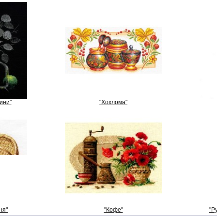
ини"
"Хохлома"
ня"
"Кофе"
"Р