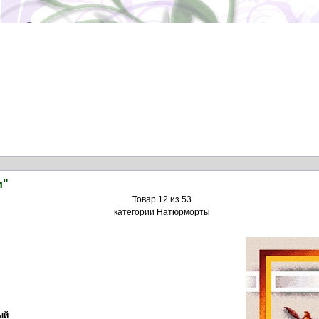
и"
Товар 12 из 53
категории Натюрморты
ый