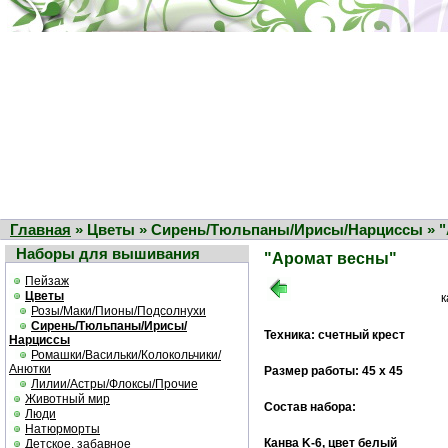
Главная
» Цветы » Сирень/Тюльпаны/Ирисы/Нарциссы » "
Наборы для вышивания
"Аромат весны"
Пейзаж
Цветы
к
Розы/Маки/Пионы/Подсолнухи
Сирень/Тюльпаны/Ирисы/
Техника: счетный крест
Нарциссы
Ромашки/Васильки/Колокольчики/
Анютки
Размер работы: 45 х 45
Лилии/Астры/Флоксы/Прочие
Животный мир
Состав набора:
Люди
Натюрморты
Канва K-6, цвет белый
Детское, забавное