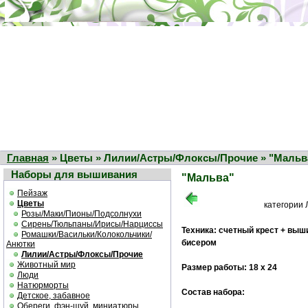
Главная
» Цветы » Лилии/Астры/Флоксы/Прочие » "Мальв
Наборы для вышивания
"Мальва"
Пейзаж
Цветы
категории
Розы/Маки/Пионы/Подсолнухи
Сирень/Тюльпаны/Ирисы/Нарциссы
Техника: счетный крест + выш
Ромашки/Васильки/Колокольчики/
бисером
Анютки
Лилии/Астры/Флоксы/Прочие
Животный мир
Размер работы: 18 х 24
Люди
Натюрморты
Состав набора:
Детское, забавное
Обереги, фэн-шуй, миниатюры