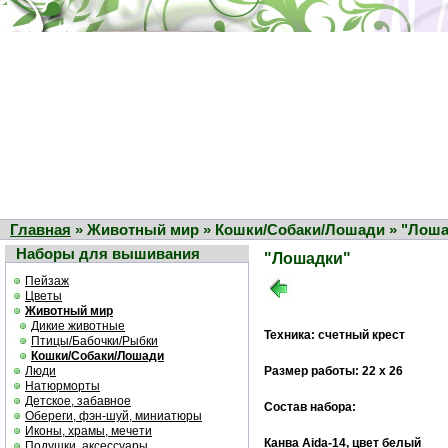
Главная
» Животный мир » Кошки/Собаки/Лошади » "Лош
Наборы для вышивания
"Лошадки"
Пейзаж
Цветы
Животный мир
Дикие животные
Техника: счетный крест
Птицы/Бабочки/Рыбки
Кошки/Собаки/Лошади
Люди
Размер работы: 22 х 26
Натюрморты
Детское, забавное
Состав набора:
Обереги, фэн-шуй, миниатюры
Иконы, храмы, мечети
Канва Aida-14, цвет белый
Подушки, аксессуары