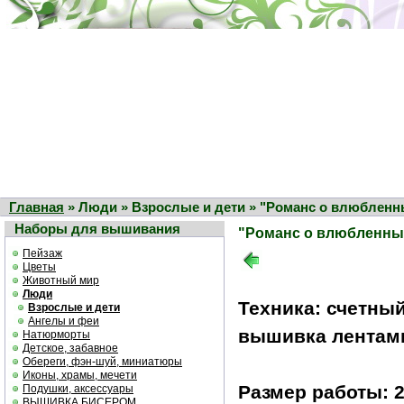
Главная
» Люди » Взрослые и дети » "Романс о влюбленн
Наборы для вышивания
"Романс о влюбленны
Пейзаж
Цветы
Животный мир
Люди
Техника: счетный
Взрослые и дети
Ангелы и феи
вышивка лентам
Натюрморты
Детское, забавное
Обереги, фэн-шуй, миниатюры
Иконы, храмы, мечети
Размер работы: 2
Подушки, аксессуары
ВЫШИВКА БИСЕРОМ