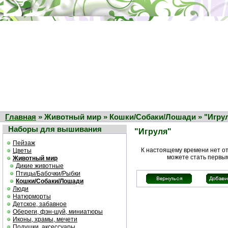
Главная
» Животный мир » Кошки/Собаки/Лошади » "Игру
Наборы для вышивания
"Игруля"
Пейзаж
К настоящему времени нет о
Цветы
можете стать первы
Животный мир
Дикие животные
Птицы/Бабочки/Рыбки
Кошки/Собаки/Лошади
Люди
Натюрморты
Детское, забавное
Обереги, фэн-шуй, миниатюры
Иконы, храмы, мечети
Подушки, аксессуары