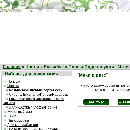
Главная
» Цветы » Розы/Маки/Пионы/Подсолнухи » "Маки 
Наборы для вышивания
"Маки в вазе"
Пейзаж
К настоящему времени нет о
Цветы
можете стать первы
Розы/Маки/Пионы/Подсолнухи
Сирень/Тюльпаны/Ирисы/Нарциссы
Ромашки/Васильки/Колокольчики/
Анютки
Лилии/Астры/Флоксы/Прочие
Животный мир
Люди
Натюрморты
Детское, забавное
Обереги, фэн-шуй, миниатюры