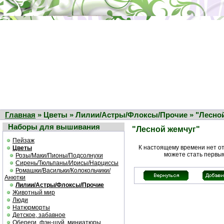
Главная
» Цветы » Лилии/Астры/Флоксы/Прочие » "Лесно
Наборы для вышивания
"Лесной жемчуг"
Пейзаж
К настоящему времени нет о
Цветы
можете стать первы
Розы/Маки/Пионы/Подсолнухи
Сирень/Тюльпаны/Ирисы/Нарциссы
Ромашки/Васильки/Колокольчики/
Анютки
Лилии/Астры/Флоксы/Прочие
Животный мир
Люди
Натюрморты
Детское, забавное
Обереги, фэн-шуй, миниатюры