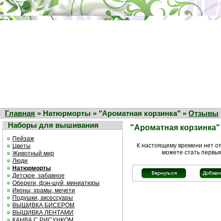
Главная
» Натюрморты » "Ароматная корзинка" »
Отзывы
Наборы для вышивания
"Ароматная корзинка"
Пейзаж
К настоящему времени нет о
Цветы
можете стать первы
Животный мир
Люди
Натюрморты
Детское, забавное
Обереги, фэн-шуй, миниатюры
Иконы, храмы, мечети
Подушки, аксессуары
ВЫШИВКА БИСЕРОМ
ВЫШИВКА ЛЕНТАМИ
КАНВА С РИСУНКОМ