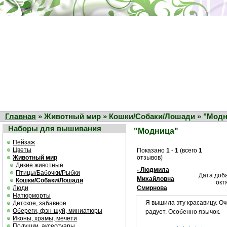
Главная
» Животный мир » Кошки/Собаки/Лошади » "Модн
Наборы для вышивания
"Модница"
Пейзаж
Цветы
Показано
1
-
1
(всего
1
Животный мир
отзывов)
Дикие животные
- Людмила
Птицы/Бабочки/Рыбки
Дата доб
Михайловна
Кошки/Собаки/Лошади
окт
Люди
Смирнова
Натюрморты
Я вышила эту красавицу. О
Детское, забавное
Обереги, фэн-шуй, миниатюры
радует. Особенно язычок.
Иконы, храмы, мечети
Подушки, аксессуары