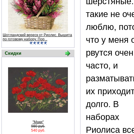
шерстяные.
такие не оч
люблю, пот
Шотландский вереск от Риолис. Вышита
что у меня 
по готовому набору. Пор ..
рвутся очен
Скидки
часто, и
разматыват
их приходи
долго. В
наборах
"Маки"
980 руб.
Риолиса вс
540 руб.