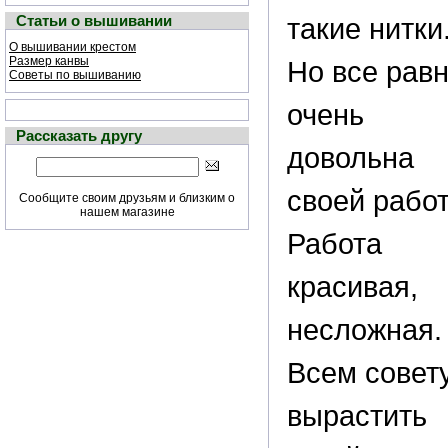
Статьи о вышивании
такие нитки
О вышивании крестом
Размер канвы
Но все равн
Советы по вышиванию
очень
Рассказать другу
довольна
своей работ
Сообщите своим друзьям и близким о
нашем магазине
Работа
красивая,
несложная.
Всем совет
вырастить