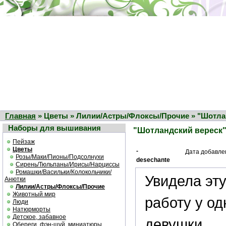
Главная
» Цветы » Лилии/Астры/Флоксы/Прочие » "Шотла
Наборы для вышивания
"Шотландский вереск
Пейзаж
Цветы
-
Дата добавле
Розы/Маки/Пионы/Подсолнухи
desechante
Сирень/Тюльпаны/Ирисы/Нарциссы
Ромашки/Васильки/Колокольчики/
Увидела эт
Анютки
Лилии/Астры/Флоксы/Прочие
Животный мир
работу у од
Люди
Натюрморты
Детское, забавное
девушки,
Обереги, фэн-шуй, миниатюры