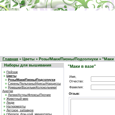
Главная
» Цветы » Розы/Маки/Пионы/Подсолнухи » "Маки 
Наборы для вышивания
"Маки в вазе"
Пейзаж
Цветы
Имя,
Розы/Маки/Пионы/Подсолнухи
Отчество:
Сирень/Тюльпаны/Ирисы/Нарциссы
Фамилия:
Ромашки/Васильки/Колокольчики/
Анютки
Отзыв:
Лилии/Астры/Флоксы/Прочие
Животный мир
Люди
Натюрморты
Детское, забавное
Обереги, фэн-шуй, миниатюры