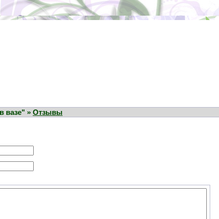
в вазе" »
Отзывы