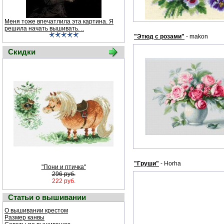
Меня тоже впечатлила эта картина. Я
решила начать вышивать. ..
"Этюд с розами"
- makon
Скидки
"Груши"
- Horha
"Пони и птичка"
296 руб.
222 руб.
Статьи о вышивании
О вышивании крестом
Размер канвы