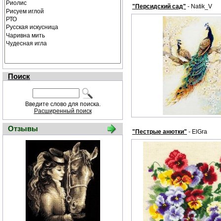
"Персидский сад"
- Natik_V
Поиск
Введите слово для поиска.
Расширенный поиск
Отзывы
"Пестрые анютки"
- ElGra