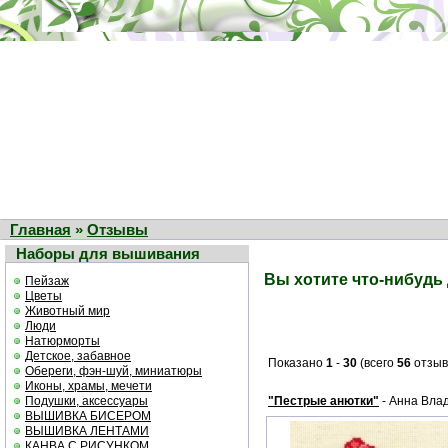
Главная
»
Отзывы
Наборы для вышивания
Вы хотите что-нибудь
Пейзаж
Цветы
Животный мир
Люди
Натюрморты
Детское, забавное
Показано
1
-
30
(всего
56
отзыв
Обереги, фэн-шуй, миниатюры
Иконы, храмы, мечети
Подушки, аксессуары
"Пестрые анютки"
- Анна Вла
ВЫШИВКА БИСЕРОМ
ВЫШИВКА ЛЕНТАМИ
КАНВА С РИСУНКОМ