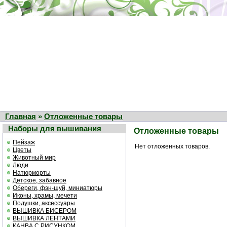
Главная
»
Отложенные товары
Наборы для вышивания
Отложенные товары
Пейзаж
Нет отложенных товаров.
Цветы
Животный мир
Люди
Натюрморты
Детское, забавное
Обереги, фэн-шуй, миниатюры
Иконы, храмы, мечети
Подушки, аксессуары
ВЫШИВКА БИСЕРОМ
ВЫШИВКА ЛЕНТАМИ
КАНВА С РИСУНКОМ