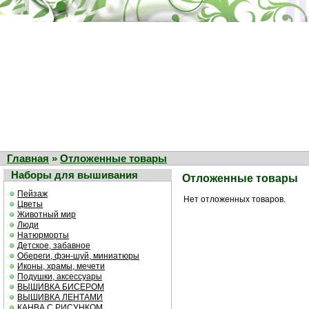
Главная
»
Отложенные товары
Наборы для вышивания
Отложенные товары
Пейзаж
Нет отложенных товаров.
Цветы
Животный мир
Люди
Натюрморты
Детское, забавное
Обереги, фэн-шуй, миниатюры
Иконы, храмы, мечети
Подушки, аксессуары
ВЫШИВКА БИСЕРОМ
ВЫШИВКА ЛЕНТАМИ
КАНВА С РИСУНКОМ