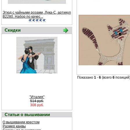
Этюд с чайными розами, Лука-С, артикул
В2280. Набор по качес ..
Скидки
Показано
1
-
6
(всего
6
позиций
"Италия"
514 руб.
308 руб.
Статьи о вышивании
О вышивании крестом
Размер канвы