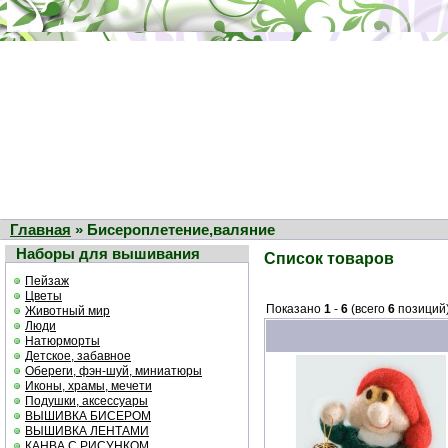
Главная
» Бисероплетение,валяние
Наборы для вышивания
Список товаров
Пейзаж
Цветы
Показано
1
-
6
(всего
6
позиций
Животный мир
Люди
Натюрморты
Детское, забавное
Обереги, фэн-шуй, миниатюры
Иконы, храмы, мечети
Подушки, аксессуары
ВЫШИВКА БИСЕРОМ
ВЫШИВКА ЛЕНТАМИ
КАНВА С РИСУНКОМ