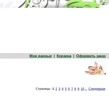
Мои данные
|
Корзина
|
Оформить заказ
Страницы:
1
2
3
4
5
6
7
8
9
10
...
Следующая