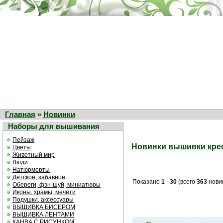
Главная
»
Новинки
Наборы для вышивания
Пейзаж
Новинки вышивки крес
Цветы
Животный мир
Люди
Натюрморты
Детское, забавное
Показано
1
-
30
(всего
363
нови
Обереги, фэн-шуй, миниатюры
Иконы, храмы, мечети
Подушки, аксессуары
ВЫШИВКА БИСЕРОМ
ВЫШИВКА ЛЕНТАМИ
КАНВА С РИСУНКОМ