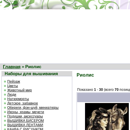
Главная
» Риолис
Наборы для вышивания
Риолис
Пейзаж
Цветы
Показано
1
-
30
(всего
70
позиц
Животный мир
Люди
Натюрморты
Детское, забавное
Обереги, фэн-шуй, миниатюры
Иконы, храмы, мечети
Подушки, аксессуары
ВЫШИВКА БИСЕРОМ
ВЫШИВКА ЛЕНТАМИ
КАНВА С РИСУНКОМ