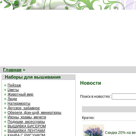
Главная
»
Наборы для вышивания
Новости
Пейзаж
Цветы
Животный мир
Поиск в новостях:
Люди
Натюрморты
Детское, забавное
Обереги, фэн-шуй, миниатюры
Иконы, храмы, мечети
Кратко:
Подушки, аксессуары
ВЫШИВКА БИСЕРОМ
ВЫШИВКА ЛЕНТАМИ
Скидка 20% на в
КАНВА С РИСУНКОМ