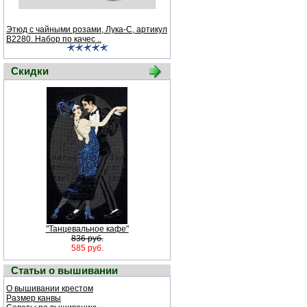
Этюд с чайными розами, Лука-С, артикул
В2280. Набор по качес ..
Скидки
"Танцевальное кафе"
836 руб.
585 руб.
Статьи о вышивании
О вышивании крестом
Размер канвы