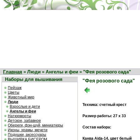
Главная
» Люди » Ангелы и феи » "Фея розового сада"
Наборы для вышивания
"Фея розового сада"
Пейзаж
Цветы
Животный мир
Люди
Техника: счетный крест
Взрослые и дети
Ангелы и феи
Натюрморты
Размер работы: 27 х 33
Детское, забавное
Обереги, фэн-шуй, миниатюры
Состав набора:
Иконы, храмы, мечети
Подушки, аксессуары
Канва Aida-14, цвет белый
ВЫШИВКА БИСЕРОМ